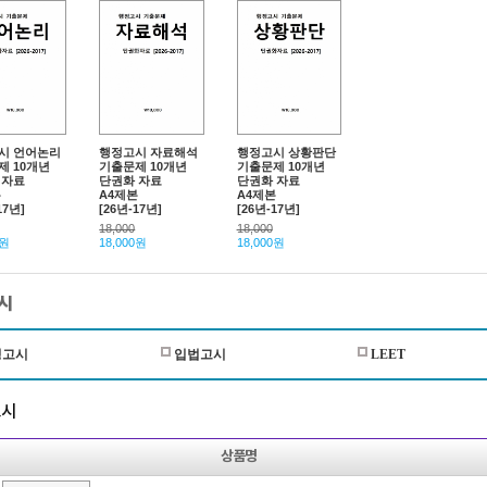
시 언어논리
행정고시 자료해석
행정고시 상황판단
제 10개년
기출문제 10개년
기출문제 10개년
 자료
단권화 자료
단권화 자료
본
A4제본
A4제본
17년]
[26년-17년]
[26년-17년]
18,000
18,000
0원
18,000원
18,000원
시
정고시
입법고시
LEET
고시
상품명