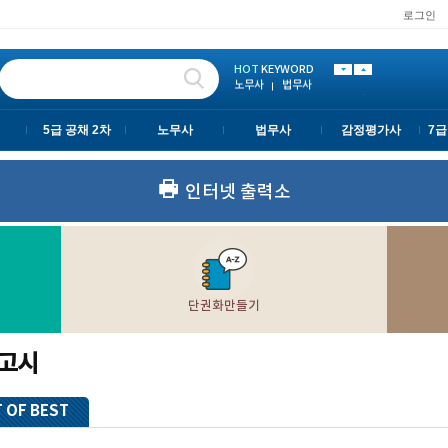
로그인
노무사
법무사
변호사시험
LEET
사법고시
PSAT
5급 공채 2차
HOT
KEYWORD
노무사
법무사
변호사시험
LEET
사법고시
5급 공채 2차
노무사
법무사
감정평가사
7급
인터넷 출력소
단권화만들기
고시
 OF BEST