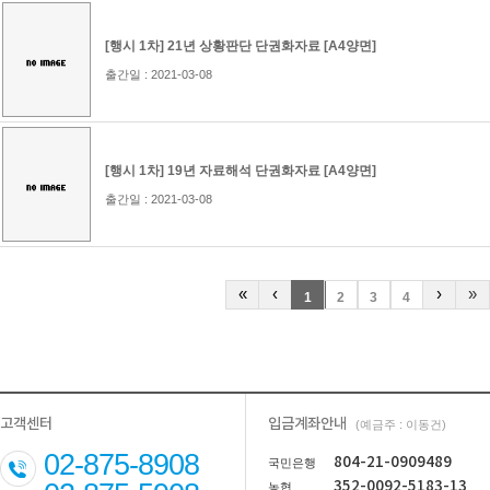
[행시 1차] 21년 상황판단 단권화자료 [A4양면]
출간일 : 2021-03-08
[행시 1차] 19년 자료해석 단권화자료 [A4양면]
출간일 : 2021-03-08
«
‹
›
»
1
2
3
4
고객센터
입금계좌안내
(예금주 : 이동건)
02-875-8908
804-21-0909489
국민은행
352-0092-5183-13
농협