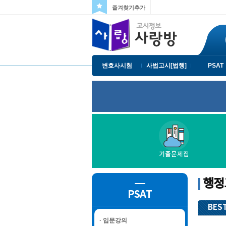
즐겨찾기추가
변호사시험
사법고시[법행]
PSAT
기출문제집
행정
PSAT
BEST
· 입문강의