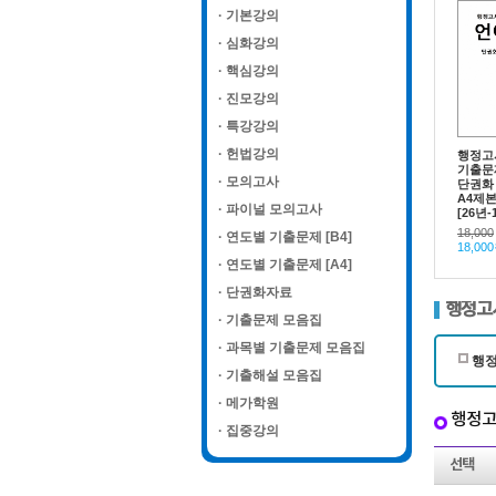
· 기본강의
· 심화강의
· 핵심강의
· 진모강의
· 특강강의
· 헌법강의
행정고
기출문
· 모의고사
단권화
A4제
· 파이널 모의고사
[26년-
18,000
· 연도별 기출문제 [B4]
18,00
· 연도별 기출문제 [A4]
· 단권화자료
행정고
· 기출문제 모음집
· 과목별 기출문제 모음집
행
· 기출해설 모음집
· 메가학원
행정
· 집중강의
선택