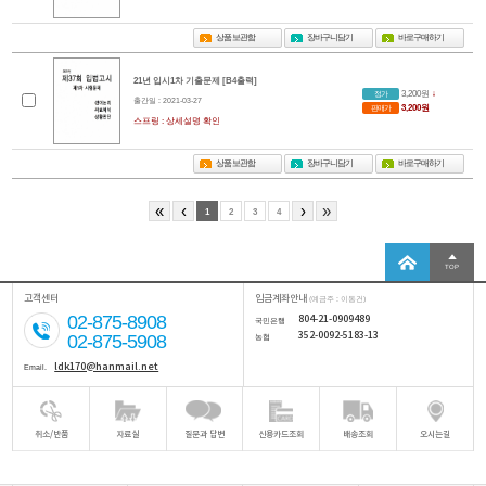
상품 보관함
장바구니담기
바로구매하기
21년 입시1차 기출문제 [B4출력]
정가
3,200원
↓
출간일 : 2021-03-27
판매가
3,200원
스프링 : 상세설명 확인
상품 보관함
장바구니담기
바로구매하기
«
‹
›
»
1
2
3
4
TOP
고객센터
입금계좌안내
(예금주 : 이동건)
02-875-8908
804-21-0909489
국민은행
352-0092-5183-13
02-875-5908
농협
ldk170@hanmail.net
Email.
취소/반품
자료실
질문과 답변
신용카드조회
배송조회
오시는길