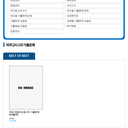
· 진모강의
· 특강강의
· 헌법강의
· 모의고사
· 파이널 모의고사
· 연도별 기출문제 [B4]
· 연도별 기출문제 [A4]
· 단권화자료
· 기출문제 모음집
· 과목별 기출문제 모음집
· 기출해설 모음집
· 메가학원
· 집중강의
외무고시 1차 기출문제
BEST OF BEST
13년 국립외교원 1차 기출문제
[B4출력]
3,000
2,000원