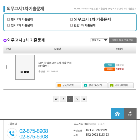
외무고시 1차 기출문제
HOME > PSAT > 연도별 기출문제 [B4] > 외무고시 1차 기출문제
외무고시 1차 기출문제
행시1차 기출문제
입시1차 기출문제
민간1차 기출문제
외무고시 1차 기출문제
선택
상품명
판매가
13년 국립외교원 1차 기출문제
정가
3,000원
↓
[B4출력]
판매가
2,000원
출간일 : 2017-06-13
상품 보관함
장바구니담기
바로구매하기
«
‹
›
»
1
TOP
고객센터
입금계좌안내
(예금주 : 이동건)
02-875-8908
804-21-0909489
국민은행
352-0092-5183-13
02-875-5908
농협