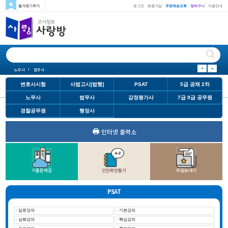
즐겨찾기추가
로그인
회원가입
주문배송조회
장바구니
이용안내
노무사
법무사
변호사시험
LEET
사법고시
PSAT
5급 공채 2차
노무사
법무사
변호사시험
LEET
사법고시
변호사시험
사법고시[법행]
PSAT
5급 공채 2차
노무사
법무사
감정평가사
7급 9급 공무원
경찰공무원
행정사
인터넷 출력소
기출문제집
단권화만들기
파일보내기
PSAT
· 입문강의
· 기본강의
· 심화강의
· 핵심강의