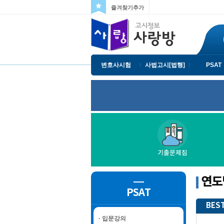
즐겨찾기추가
변호사시험
사법고시[법행]
PSAT
기출문제집
연도별
PSAT
BEST
· 입문강의