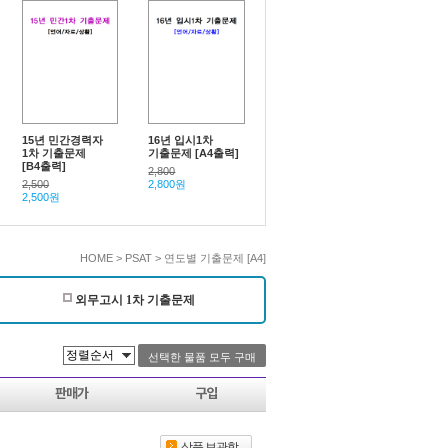
15년 민간경력자
16년 입시1차
1차 기출문제
기출문제 [A4출력]
[B4출력]
2,800
2,500
2,800원
2,500원
HOME > PSAT > 연도별 기출문제 [A4]
외무고시 1차 기출문제
판매가
구입
상품 보관함