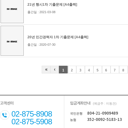
21년 행시1차 기출문제 [A4출력]
출간일 : 2021-03-08
20년 민간경력자 1차 기출문제 [A4출력]
출간일 : 2020-07-30
«
‹
1
2
3
4
5
6
7
8
고객센터
입금계좌안내
(예금주 : 이동건)
02-875-8908
804-21-0909489
국민은행
02-875-5908
352-0092-5183-13
농협