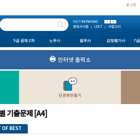
로그인
노무사
법무사
HOT
KEYWORD
변호사시험
LEET
사법고시
PSAT
5급 공채 2차
노무사
법무사
변호사시험
LEET
사법고시
5급 공채 2차
노무사
법무사
감정평가사
7급
인터넷 출력소
단권화만들기
 기출문제 [A4]
 OF BEST