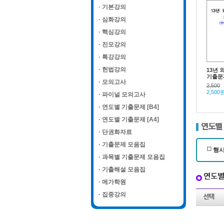
· 기본강의
· 심화강의
· 핵심강의
· 진모강의
· 특강강의
· 헌법강의
13년 
기출문제
· 모의고사
2,500
2,500
· 파이널 모의고사
· 연도별 기출문제 [B4]
· 연도별 기출문제 [A4]
연도별 
· 단권화자료
· 기출문제 모음집
행시
· 과목별 기출문제 모음집
· 기출해설 모음집
연도별
· 메가학원
· 집중강의
선택