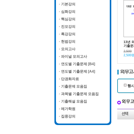
· 기본강의
· 심화강의
· 핵심강의
· 진모강의
· 특강강의
· 헌법강의
13년 
기출문제
· 모의고사
2,500
2,500
· 파이널 모의고사
· 연도별 기출문제 [B4]
외무고
· 연도별 기출문제 [A4]
· 단권화자료
행시
· 기출문제 모음집
· 과목별 기출문제 모음집
외무고
· 기출해설 모음집
· 메가학원
선택
· 집중강의