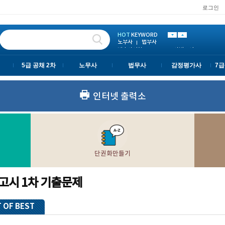
로그인
노무사
법무사
변호사시험
LEET
사법고시
PSAT
5급 공채 2차
HOT
KEYWORD
노무사
법무사
변호사시험
LEET
사법고시
5급 공채 2차
노무사
법무사
감정평가사
7급
인터넷 출력소
단권화만들기
고시 1차 기출문제
 OF BEST