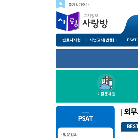
즐겨찾기추가
변호사시험
사법고시[법행]
PSAT
기출문제집
외무
PSAT
BEST
· 입문강의