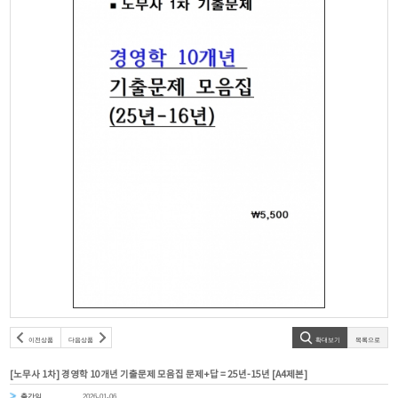
이전상품
다음상품
확대보기
목록으로
[노무사 1차] 경영학 10개년 기출문제 모음집 문제+답 = 25년-15년 [A4제본]
출간일
2026-01-06