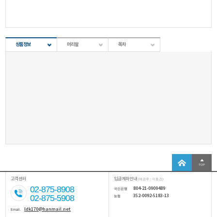
상품정보
머리말
목차
TOP
고객센터
입금계좌안내
(예금주 : 이동건)
02-875-8908
804-21-0909489
국민은행
352-0092-5183-13
02-875-5908
농협
ldk170@hanmail.net
Email.