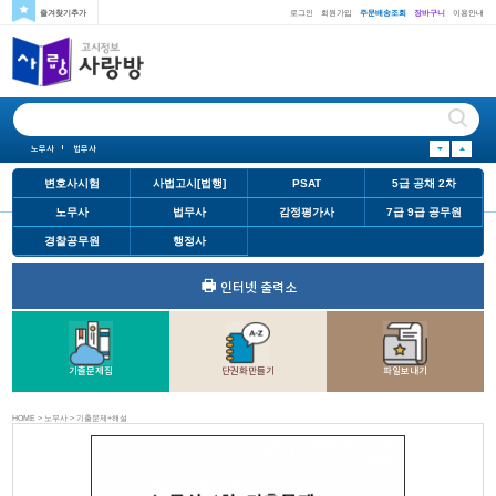
즐겨찾기추가
로그인
회원가입
주문배송조회
장바구니
이용안내
노무사
법무사
변호사시험
LEET
사법고시
PSAT
5급 공채 2차
노무사
법무사
변호사시험
LEET
사법고시
변호사시험
사법고시[법행]
PSAT
5급 공채 2차
노무사
법무사
감정평가사
7급 9급 공무원
경찰공무원
행정사
인터넷 출력소
기출문제집
단권화만들기
파일보내기
HOME > 노무사 > 기출문제+해설