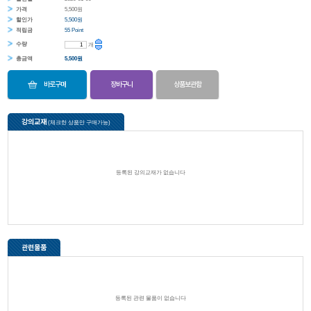
가격
5,500원
할인가
5,500원
적립금
55 Point
수량
개
총금액
5,500
원
바로구매
장바구니
상품보관함
강의교재
(체크한 상품만 구매가능)
등록된 강의교재가 없습니다
관련물품
등록된 관련 물품이 없습니다