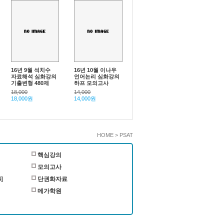
16년 9월 석치수
16년 10월 이나우
자료해석 심화강의
언어논리 심화강의
기출변형 480제
하프 모의고사
18,000
14,000
18,000원
14,000원
HOME > PSAT
핵심강의
모의고사
]
단권화자료
메가학원