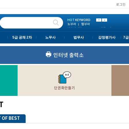
로그인
노무사
법무사
변호사시험
LEET
사법고시
PSAT
5급 공채 2차
HOT
KEYWORD
노무사
법무사
변호사시험
LEET
사법고시
5급 공채 2차
노무사
법무사
감정평가사
7급
인터넷 출력소
단권화만들기
T
 OF BEST