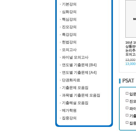
· 기본강의
· 심화강의
· 핵심강의
· 진모강의
· 특강강의
· 헌법강의
16년 
상황판
· 모의고사
논리추
모의고
· 파이널 모의고사
13,000
13,00
· 연도별 기출문제 [B4]
· 연도별 기출문제 [A4]
· 단권화자료
PSAT
· 기출문제 모음집
입
· 과목별 기출문제 모음집
진
· 기출해설 모음집
파이
· 메가학원
기출
· 집중강의
집