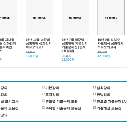
10월 김재형
16년 10월 박준범
16년 7월 박준범
16년 9월 석치수
단 심화강의
상황판단 심화강의
상황판단 기본강의
자료해석 심화강의
론파워업
하프모의고사
기출문제집 [문제
하프모의고사
사
+해설집]
14,000
12,000
14,000원
25,000
12,000원
0원
25,000원
문강의
기본강의
심화강의
모강의
특강강의
헌법강의
널 모의고사
연도별 기출문제 [B4]
연도별 기출문제 [A4
문제 모음집
과목별 기출문제 모음집
기출해설 모음집
중강의